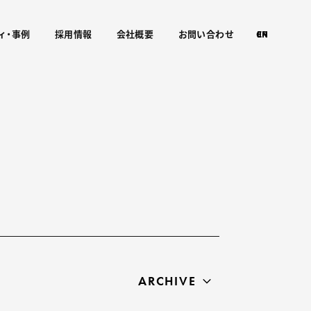
ィ・事例
採用情報
会社概要
お問い合わせ
CN
EN
JP
ARCHIVE
すべて
2026年
2025年
2024年
2023年
2022年
2021年
2020年
2019年
2018年