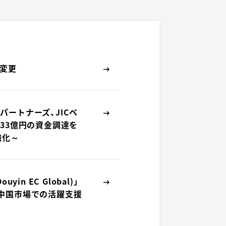
名変更
パートナーズ、JICベ
約33億円の資金調達を
強化～
in EC Global)」
中国市場での活躍支援