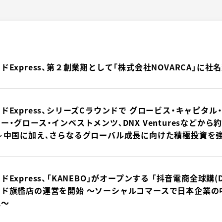
ドExpress、第２創業期として「株式会社NOVARCA」に社
ドExpress、シリーズCラウンドで グロービス・キャピタル・
ー・グロース・インベストメンツ､DNX Venturesなどから
～中国に加え､さらなるグローバル成長に向けた積極投資を
Express、「KANEBO」がオープンする 「抖音電商全球購(Douy
ンド旗艦店の運営を開始 〜ソーシャルコマースで日本企業の
化〜