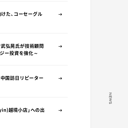
に向けた、コーセーグル
員)安武弘晃氏が技術顧問
ロジー投資を強化～
表 中国訪日リピーター
NEWS
NEWS
uyin)越境小店」への出