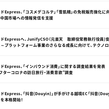
ドExpress、「コスメデコルテ」「雪肌精」の免税販売強化
の中国市場への情報発信を支援
ドExpressへ、JunifyCSO（元楽天 取締役常務執行役
任～プラットフォーム事業のさらなる成長に向けて、テクノ
ドExpress、「インバウンド消費」に関する調査結果を発
フターコロナの訪日旅行・消費意欲”調査
ドExpress、「抖音(Douyin)」が手がける越境EC「抖音(Do
を本格開始！