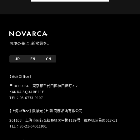
国境の先に、新常識を。
JP
EN
CN
【東京Office】
〒101-0054 東京都千代田区神田錦町2-2-1
KANDA SQUARE 11F
TEL
：
03-6773-9107
【上海Office】 数慧光（上海）商務諮詢有限公司
201103 上海市闵行区虹桥镇吴中路1189号 虹桥德必易园618-11
TEL
：
86-21-64011901