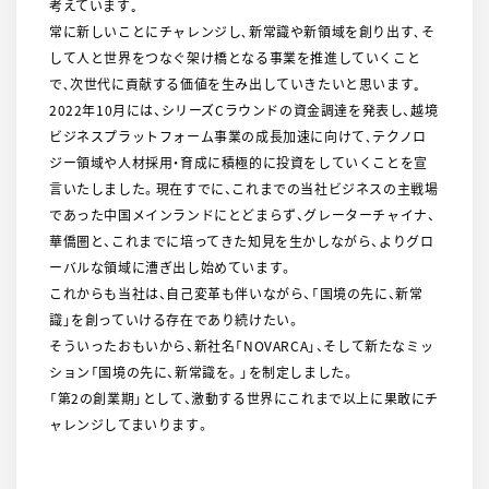
考えています｡
常に新しいことにチャレンジし､新常識や新領域を創り出す､そ
して人と世界をつなぐ架け橋となる事業を推進していくこと
で､次世代に貢献する価値を生み出していきたいと思います｡
2022年10月には、シリーズCラウンドの資金調達を発表し、越境
ビジネスプラットフォーム事業の成長加速に向けて､テクノロ
ジー領域や人材採用・育成に積極的に投資をしていくことを宣
言いたしました。現在すでに、これまでの当社ビジネスの主戦場
であった中国メインランドにとどまらず、グレーターチャイナ、
華僑圏と、これまでに培ってきた知見を生かしながら、よりグロ
ーバルな領域に漕ぎ出し始めています。
これからも当社は、自己変革も伴いながら、「国境の先に、新常
識」を創っていける存在であり続けたい。
そういったおもいから、新社名「NOVARCA」、そして新たなミッ
ション「国境の先に、新常識を。」を制定しました。
「第2の創業期」として、激動する世界にこれまで以上に果敢にチ
ャレンジしてまいります。