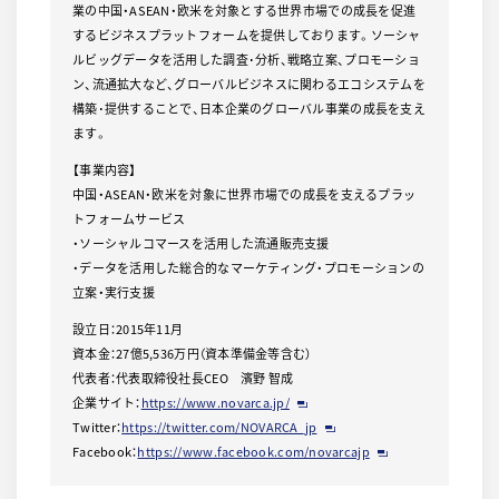
業の中国・ASEAN・欧米を対象とする世界市場での成長を促進
するビジネスプラットフォームを提供しております。ソーシャ
ルビッグデータを活用した調査･分析、戦略立案、プロモーショ
ン、流通拡大など、グローバルビジネスに関わるエコシステムを
構築･提供することで、日本企業のグローバル事業の成長を支え
ます。
【事業内容】
中国・ASEAN・欧米を対象に世界市場での成長を支えるプラッ
トフォームサービス
・ソーシャルコマースを活用した流通販売支援
・データを活用した総合的なマーケティング・プロモーションの
立案・実行支援
設立日：2015年11月
資本金：27億5,536万円（資本準備金等含む）
代表者：代表取締役社長CEO 濱野 智成
企業サイト：
https://www.novarca.jp/
Twitter：
https://twitter.com/NOVARCA_jp
Facebook：
https://www.facebook.com/novarcajp