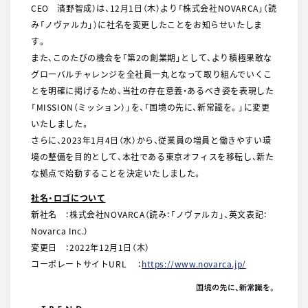
CEO 濱野智成）は、12月1日（木）より「株式会社NOVARCA」（読
み「ノヴァルカ」）に社名を変更したことをお知らせいたしま
す。
また、このたびの機会を「第2の創業期」として、より積極果敢な
グローバルチャレンジを全社員一丸となって取り組んでいくこ
とを明確に掲げるため、当社の存在意義・あるべき姿を表現した
「MISSION（ミッション）」を、「国境の先に、新常識を。」に変更
いたしました。
さらに、2023年1月4日（水）から、従業員の増員と働きやすい環
境の整備を目的として、本社である東京オフィスを移転し、新た
な拠点で始動することを決定いたしました。
社名・ロゴについて
新社名 ：株式会社NOVARCA（読み：「ノヴァルカ」、英文表記：
Novarca Inc.）
変更日 ：2022年12月1日（木）
コーポレートサイトURL ：
https://www.novarca.jp/