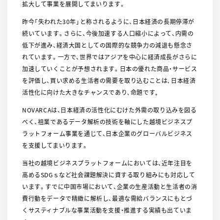
拡大して事業を展開してまいります。
昨今「失われた30年」と称されるように、日本経済の長期停滞が
続いています。さらに、今後加速する人口縮小によって、内需の
低下が進み、経済大国としての国際的な競争力の減退も懸念さ
れています。一方で、世界ではアジアを中心に経済成長がさらに
加速していくことが予想されます。日本の優れた商品・サービス
を評価し、買い求める生活者の需要を取り込むことは､日本経済
活性化に向けた大きなチャンスであり､命題です｡
NOVARCAは、日本経済の活性化にむけた外需の取り込みを図る
べく、祖業であるデータ解析の技術を軸にした越境ビジネスプ
ラットフォーム事業を通じて、日本企業のグローバルビジネス
を支援してまいります。
当社の越境ビジネスプラットフォームにおいては、近年注目を
高めるSDGｓなど社会課題解決に資する取り組みにも対応して
います。すでに中国市場において、企業の生産活動と生活者の消
費行動をデータで精緻に解析し、最適な需給バランスにもとづ
くサスティナブルな事業活動を支援・推進する実績も出ていま