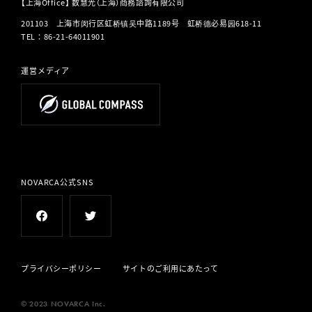
【上海Office】 数慧光（上海）商務諮詢有限公司
201103 上海市闵行区虹桥镇吴中路1189号 虹桥德必易园618-11
TEL
：
86-21-64011901
運営メディア
NOVARCA公式SNS
プライバシーポリシー
サイトのご利用にあたって
© 2023 NOVARCA Inc.