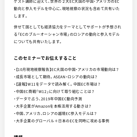
ゲスト講師に迎えて、世界の２大EC大国の中国・アメリカのEC
動向と参入モデルを中心に、現地視察の状況も含めて共有いた
します。
併せて国としても経済協力をテーマとしてサポートが予想され
る「ECのブルーオーシャン市場」のロシアの動向と参入モデル
についても共有いたします。
このセミナーでお伝えすること
・【10月現地視察報告】EC大国の中国・アメリカの市場動向は？
・成長市場として期待。ASEAN・ロシアの動向は？
・【速報】W11をデータで読み解く。中国EC市場は？
・中国EC商戦「W12」に向けて取り組むことは？
・データで占う、2019年中国EC動向予測
・大手企業がAmazonを本格活用する動きは？
・中国、アメリカ、ロシアの越境EC参入モデルは？
・大手企業のグローバル＋日本のECを同時に攻める事例