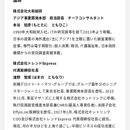
講師
株式会社大和総研
アジア事業開発本部 担当部長 チーフコンサルタント
本谷 知彦（もとたに ともひこ）
1990年大和総研入社。ITの研究員等を経て2013年より現職。
日本の産業の海外進出（主にアジア）を主眼に置いた調査業務に
従事。専門は電子商取引、個人消費、物流、介護福祉等。日本政府
機関からの受託調査実績多数。
株式会社トレンドExpress
代表取締役社長
濵野 智成（はまの ともなり）
前職デロイト・トーマツ・グループでは、グループ最年少のシニア
マネージャーとして東京支社長、事業開発本部長を歴任。2015
年11月、東証マザーズに上場する株式会社ホットリンクに参画。
執行役員経営推進本部長兼CHRO(最高人事責任者)、米国子会社
Effyis.inc取締役を歴任。2017年1月、株式会社ホットリンク
COO及び株式会社トレンドExpress 代表取締役社長に就任。
現在、月の半分ほどを上海で過ごし、中国ビジネスの成功支援に