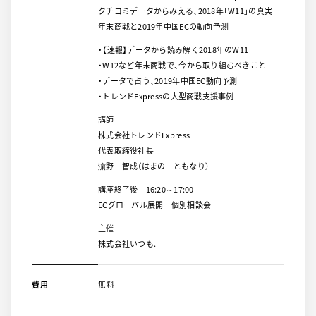
クチコミデータからみえる、2018年「W11」の真実
年末商戦と2019年中国ECの動向予測
・【速報】データから読み解く2018年のW11
・W12など年末商戦で、今から取り組むべきこと
・データで占う、2019年中国EC動向予測
・トレンドExpressの大型商戦支援事例
講師
株式会社トレンドExpress
代表取締役社長
濵野 智成（はまの ともなり）
講座終了後 16:20～17:00
ECグローバル展開 個別相談会
主催
株式会社いつも.
費用
無料