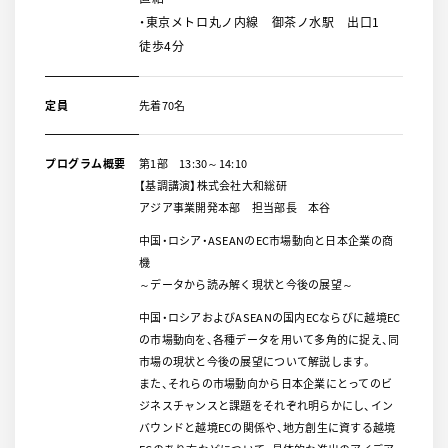
・東京メトロ丸ノ内線 御茶ノ水駅 出口1
徒歩4分
定員
先着70名
プログラム概要
第1部 13:30～14:10
【基調講演】株式会社大和総研
アジア事業開発本部 担当部長 本谷
中国・ロシア・ASEANのEC市場動向と日本企業の商
機
～データから読み解く現状と今後の展望～
中国・ロシアおよびASEANの国内ECならびに越境EC
の市場動向を、各種データを用いて多角的に捉え、同
市場の現状と今後の展望について解説します。
また、それらの市場動向から日本企業にとってのビ
ジネスチャンスと課題をそれぞれ明らかにし、イン
バウンドと越境ECの関係や、地方創生に資する越境