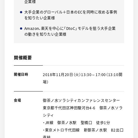
企業様
大手企業のグローバル＋日本のECを同時に攻める事例
を知りたい企業様
Amazon、楽天を中心に「DtoC」モデルを狙う大手企業
の動きを知りたい企業様
開催概要
開催日時
2018年11月20日（火）13:30～17:00（13:10開
場）
会場
御茶ノ水ソラシティカンファレンスセンター
東京都千代田区神田駿河台4-6 御茶ノ水ソラ
シティ
・JR線 御茶ノ水駅 聖橋口 徒歩1分
・東京メトロ千代田線 新御茶ノ水駅 B2出口
直結