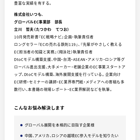
豊富な実績を有する。
株式会社いつも.
グローバルEC事業部 部長
立川 哲夫（たつかわ てつお）
10月発売新書『EC戦略ナビ』企画・執筆責任者
ロングセラー『ECの売れる鉄則119』、『先輩がやさしく教える
EC担当者の知識と実務』（翔泳社）執筆責任者
DtoCモデル構築支援、中国・台湾・ASEAN・アメリカ・ロシア等グ
ローバル進出支援、大手メーカー・老舗企業のEC事業スタートア
ップ、DtoCモデル構築、海外展開支援を行っている。企業向け
EC研修・セミナーの講師・EC業界専門紙・メディアへの寄稿も多
数行い、本書籍の現場レポート・EC業界解説などを執筆。
こんなお悩み解決します
グローバル展開を本格的に目指す企業様
中国、アメリカ、ロシアの越境EC参入モデルを知りたい