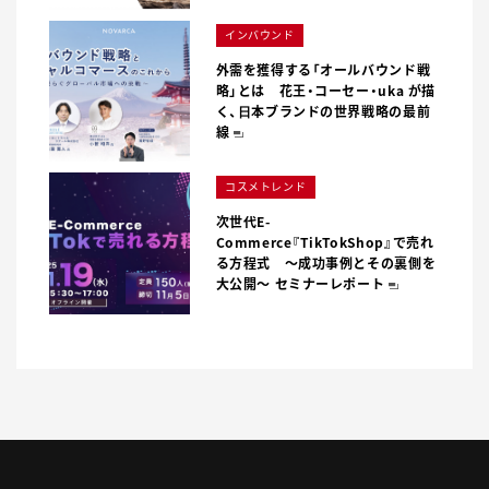
インバウンド
外需を獲得する「オールバウンド戦
略」とは 花王・コーセー・uka が描
く、⽇本ブランドの世界戦略の最前
線
コスメトレンド
次世代E-
Commerce『TikTokShop』で売れ
る方程式 〜成功事例とその裏側を
大公開〜 セミナーレポート