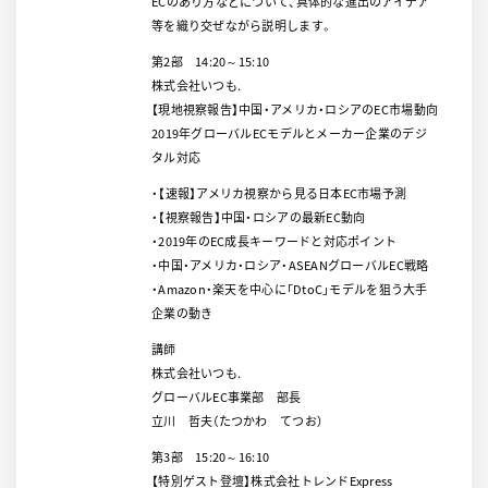
ECのあり方などについて、具体的な進出のアイデア
等を織り交ぜながら説明します。
第2部 14:20～15:10
株式会社いつも.
【現地視察報告】中国・アメリカ・ロシアのEC市場動向
2019年グローバルECモデルとメーカー企業のデジ
タル対応
・【速報】アメリカ視察から見る日本EC市場予測
・【視察報告】中国・ロシアの最新EC動向
・2019年のEC成長キーワードと対応ポイント
・中国・アメリカ・ロシア・ASEANグローバルEC戦略
・Amazon・楽天を中心に「DtoC」モデルを狙う大手
企業の動き
講師
株式会社いつも.
グローバルEC事業部 部長
立川 哲夫（たつかわ てつお）
第3部 15:20～16:10
【特別ゲスト登壇】株式会社トレンドExpress