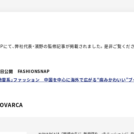
SNAPにて、弊社代表・濱野の監修記事が掲載されました。是非ご覧くだ
7日公開 FASHIONSNAP
地雷系」ファッション 中国を中心に海外で広がる“病みかわいい”ブ
OVARCA
NOVARCAは、｢国境の先に、新常識を。｣をミッションに、日