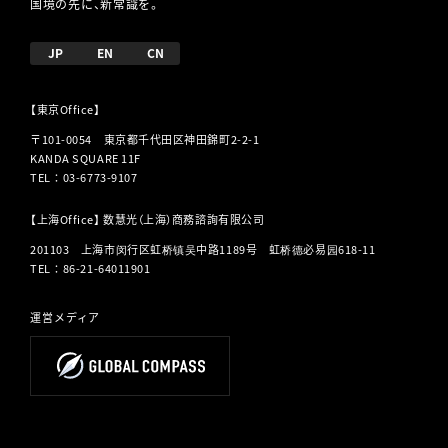
国境の先に、新常識を。
JP
EN
CN
【東京Office】
〒101-0054 東京都千代田区神田錦町2-2-1
KANDA SQUARE 11F
TEL
：
03-6773-9107
【上海Office】 数慧光（上海）商務諮詢有限公司
201103 上海市闵行区虹桥镇吴中路1189号 虹桥德必易园618-11
TEL
：
86-21-64011901
運営メディア