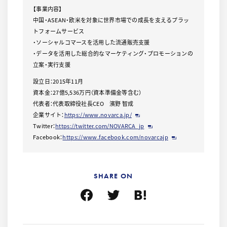
【事業内容】
中国・ASEAN・欧米を対象に世界市場での成長を支えるプラッ
トフォームサービス
・ソーシャルコマースを活用した流通販売支援
・データを活用した総合的なマーケティング・プロモーションの
立案・実行支援
設立日：2015年11月
資本金：27億5,536万円（資本準備金等含む）
代表者：代表取締役社長CEO 濱野 智成
企業サイト：
https://www.novarca.jp/
Twitter：
https://twitter.com/NOVARCA_jp
Facebook：
https://www.facebook.com/novarcajp
SHARE ON