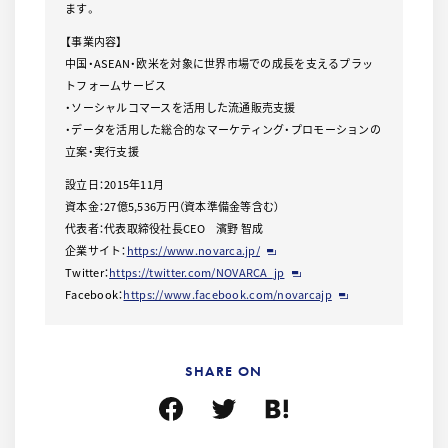
ます。
【事業内容】
中国・ASEAN・欧米を対象に世界市場での成長を支えるプラッ
トフォームサービス
・ソーシャルコマースを活用した流通販売支援
・データを活用した総合的なマーケティング・プロモーションの
立案・実行支援
設立日：2015年11月
資本金：27億5,536万円（資本準備金等含む）
代表者：代表取締役社長CEO 濱野 智成
企業サイト：
https://www.novarca.jp/
Twitter：
https://twitter.com/NOVARCA_jp
Facebook：
https://www.facebook.com/novarcajp
SHARE ON