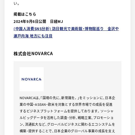
い。
掲載はこちら
2024年9月6日公開 日経MJ
(中国人消費SNS分析) 訪日観光で美術館・博物館巡り 金沢や
瀬戸内海 地方にも注目
株式会社NOVARCA
NOVARCAは、｢国境の先に、新常識を。｣をミッションに、日本企
業の中国・ASEAN・欧米を対象とする世界市場での成長を促進
するビジネスプラットフォームを提供しております。ソーシャ
ルビッグデータを活用した調査･分析、戦略立案、プロモーショ
ン、流通拡大など、グローバルビジネスに関わるエコシステムを
構築･提供することで、日本企業のグローバル事業の成長を支え