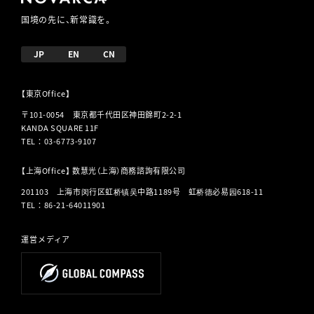
国境の先に、新常識を。
JP
EN
CN
【東京Office】
〒101-0054 東京都千代田区神田錦町2-2-1
KANDA SQUARE 11F
TEL
：
03-6773-9107
【上海Office】 数慧光（上海）商務諮詢有限公司
201103 上海市闵行区虹桥镇吴中路1189号 虹桥德必易园618-11
TEL
：
86-21-64011901
運営メディア