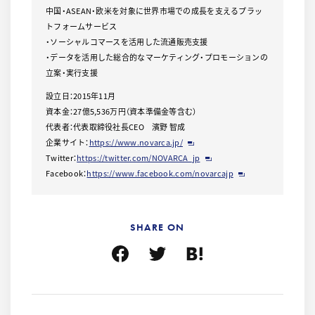
中国・ASEAN・欧米を対象に世界市場での成長を支えるプラッ
トフォームサービス
・ソーシャルコマースを活用した流通販売支援
・データを活用した総合的なマーケティング・プロモーションの
立案・実行支援
設立日：2015年11月
資本金：27億5,536万円（資本準備金等含む）
代表者：代表取締役社長CEO 濱野 智成
企業サイト：
https://www.novarca.jp/
Twitter：
https://twitter.com/NOVARCA_jp
Facebook：
https://www.facebook.com/novarcajp
SHARE ON