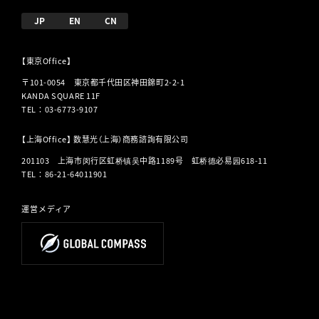
JP
EN
CN
【東京Office】
〒101-0054 東京都千代田区神田錦町2-2-1
KANDA SQUARE 11F
TEL
：
03-6773-9107
【上海Office】 数慧光（上海）商務諮詢有限公司
201103 上海市闵行区虹桥镇吴中路1189号 虹桥德必易园618-11
TEL
：
86-21-64011901
運営メディア