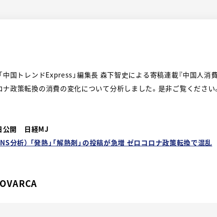
「中国トレンドExpress」編集長 森下智史による寄稿連載『中国人消
ロナ政策転換の消費の変化について分析しました。是非ご覧ください
3日公開 日経MJ
NS分析） 「発熱」「解熱剤」の投稿が急増 ゼロコロナ政策転換で混乱
OVARCA