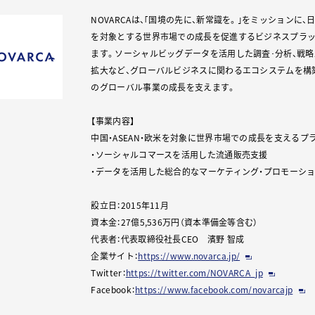
NOVARCAは、｢国境の先に、新常識を。｣をミッションに、日
を対象とする世界市場での成長を促進するビジネスプラ
ます。ソーシャルビッグデータを活用した調査･分析、戦略
拡大など、グローバルビジネスに関わるエコシステムを構
のグローバル事業の成長を支えます。
【事業内容】
中国・ASEAN・欧米を対象に世界市場での成長を支える
・ソーシャルコマースを活用した流通販売支援
・データを活用した総合的なマーケティング・プロモーショ
設立日：2015年11月
資本金：27億5,536万円（資本準備金等含む）
代表者：代表取締役社長CEO 濱野 智成
企業サイト：
https://www.novarca.jp/
Twitter：
https://twitter.com/NOVARCA_jp
Facebook：
https://www.facebook.com/novarcajp