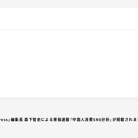
press」編集長 森下智史による寄稿連載『中国人消費SNS分析』が掲載され