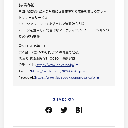
【事業内容】
中国・ASEAN・欧米を対象に世界市場での成長を支えるプラッ
トフォームサービス
・ソーシャルコマースを活用した流通販売支援
・データを活用した総合的なマーケティング・プロモーションの
立案・実行支援
設立日：2015年11月
資本金：27億5,536万円（資本準備金等含む）
代表者：代表取締役社長CEO 濱野 智成
企業サイト：
https://www.novarca.jp/
Twitter：
https://twitter.com/NOVARCA_jp
Facebook：
https://www.facebook.com/novarcajp
SHARE ON