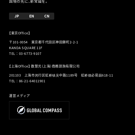
国境の先に、新常識を。
JP
EN
CN
【東京Office】
〒101-0054 東京都千代田区神田錦町2-2-1
KANDA SQUARE 11F
TEL
：
03-6773-9107
【上海Office】 数慧光（上海）商務諮詢有限公司
201103 上海市闵行区虹桥镇吴中路1189号 虹桥德必易园618-11
TEL
：
86-21-64011901
運営メディア