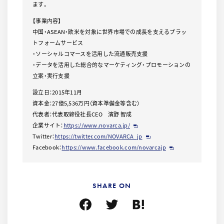
ます。
【事業内容】
中国・ASEAN・欧米を対象に世界市場での成長を支えるプラッ
トフォームサービス
・ソーシャルコマースを活用した流通販売支援
・データを活用した総合的なマーケティング・プロモーションの
立案・実行支援
設立日：2015年11月
資本金：27億5,536万円（資本準備金等含む）
代表者：代表取締役社長CEO 濱野 智成
企業サイト：
https://www.novarca.jp/
Twitter：
https://twitter.com/NOVARCA_jp
Facebook：
https://www.facebook.com/novarcajp
SHARE ON