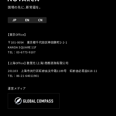
国境の先に、新常識を。
JP
EN
CN
【東京Office】
〒101-0054 東京都千代田区神田錦町2-2-1
KANDA SQUARE 11F
TEL
：
03-6773-9107
【上海Office】 数慧光（上海）商務諮詢有限公司
201103 上海市闵行区虹桥镇吴中路1189号 虹桥德必易园618-11
TEL
：
86-21-64011901
運営メディア