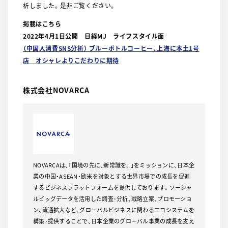
析しました。是非ご覧ください。
掲載はこちら
2022年4月1日公開 日経MJ ライフスタイル面
（中国人消費SNS分析） ブルーボトルコーヒー、上海に本土1号
店 オシャレよりこだわりに期待
株式会社NOVARCA
NOVARCAは、｢国境の先に、新常識を。｣をミッションに、日本企
業の中国・ASEAN・欧米を対象とする世界市場での成長を促進
するビジネスプラットフォームを提供しております。ソーシャ
ルビッグデータを活用した調査･分析、戦略立案、プロモーショ
ン、流通拡大など、グローバルビジネスに関わるエコシステムを
構築･提供することで、日本企業のグローバル事業の成長を支え