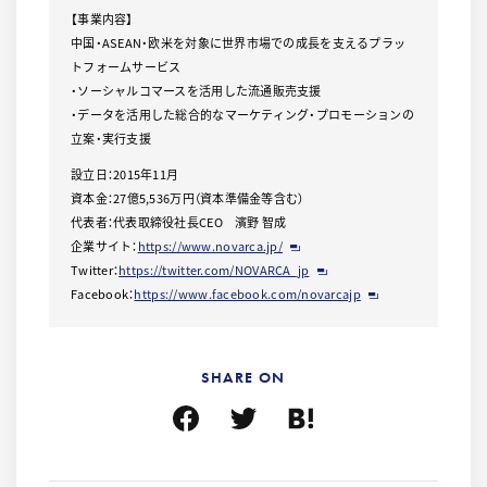
【事業内容】
中国・ASEAN・欧米を対象に世界市場での成長を支えるプラッ
トフォームサービス
・ソーシャルコマースを活用した流通販売支援
・データを活用した総合的なマーケティング・プロモーションの
立案・実行支援
設立日：2015年11月
資本金：27億5,536万円（資本準備金等含む）
代表者：代表取締役社長CEO 濱野 智成
企業サイト：
https://www.novarca.jp/
Twitter：
https://twitter.com/NOVARCA_jp
Facebook：
https://www.facebook.com/novarcajp
SHARE ON