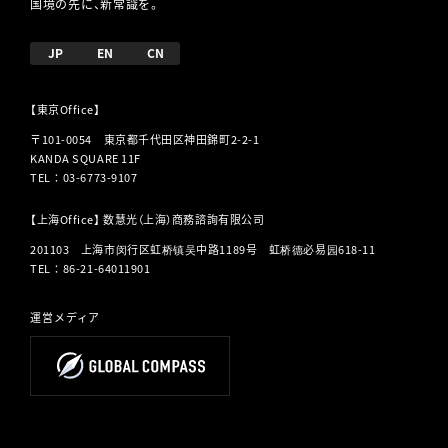
国境の先に、新常識を。
JP
EN
CN
【東京Office】
〒101-0054 東京都千代田区神田錦町2-2-1
KANDA SQUARE 11F
TEL
：
03-6773-9107
【上海Office】 数慧光（上海）商務諮詢有限公司
201103 上海市闵行区虹桥镇吴中路1189号 虹桥德必易园618-11
TEL
：
86-21-64011901
運営メディア