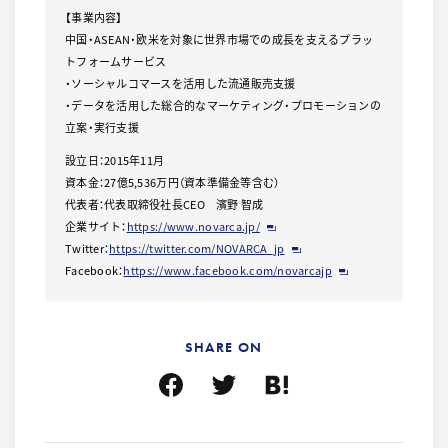
【事業内容】
中国・ASEAN・欧米を対象に世界市場での成長を支えるプラッ
トフォームサービス
・ソーシャルコマースを活用した流通販売支援
・データを活用した総合的なマーケティング・プロモーションの
立案・実行支援
設立日：2015年11月
資本金：27億5,536万円（資本準備金等含む）
代表者：代表取締役社長CEO 濱野 智成
企業サイト：
https://www.novarca.jp/
Twitter：
https://twitter.com/NOVARCA_jp
Facebook：
https://www.facebook.com/novarcajp
SHARE ON