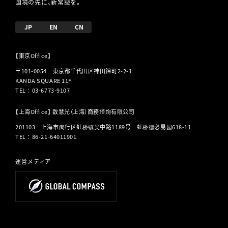
国境の先に、新常識を。
JP
EN
CN
【東京Office】
〒101-0054 東京都千代田区神田錦町2-2-1
KANDA SQUARE 11F
TEL
：
03-6773-9107
【上海Office】 数慧光（上海）商務諮詢有限公司
201103 上海市闵行区虹桥镇吴中路1189号 虹桥德必易园618-11
TEL
：
86-21-64011901
運営メディア