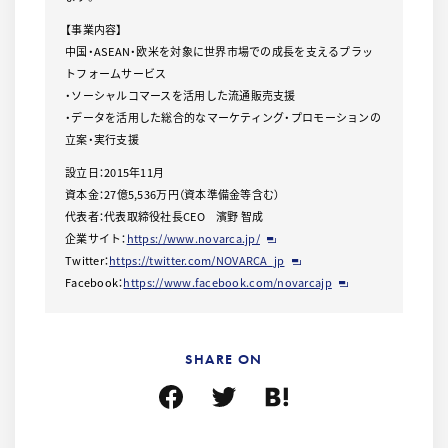
【事業内容】
中国・ASEAN・欧米を対象に世界市場での成長を支えるプラッ
トフォームサービス
・ソーシャルコマースを活用した流通販売支援
・データを活用した総合的なマーケティング・プロモーションの
立案・実行支援
設立日：2015年11月
資本金：27億5,536万円（資本準備金等含む）
代表者：代表取締役社長CEO 濱野 智成
企業サイト：
https://www.novarca.jp/
Twitter：
https://twitter.com/NOVARCA_jp
Facebook：
https://www.facebook.com/novarcajp
SHARE ON