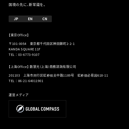
国境の先に、新常識を。
JP
EN
CN
【東京Office】
〒101-0054 東京都千代田区神田錦町2-2-1
KANDA SQUARE 11F
TEL
：
03-6773-9107
【上海Office】 数慧光（上海）商務諮詢有限公司
201103 上海市闵行区虹桥镇吴中路1189号 虹桥德必易园618-11
TEL
：
86-21-64011901
運営メディア