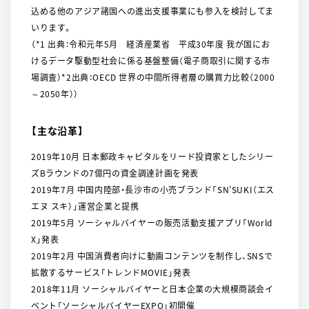
込める他のアジア諸国への進出支援事業にも参入を検討してま
いります。
（*1 出典：令和元年5月 経済産業省 平成30年度 我が国にお
けるデータ駆動型社会に係る基盤整備（電子商取引に関する市
場調査）*2出典：OECD 世界の中間所得者層の購買力比較（2000
～2050年））
【主な沿革】
2019年10月 日本郵政キャピタルをリード投資家としたシリー
ズBラウンドの7億円の資金調達計画を発表
2019年7月 中国内陸部・長沙市の小売ブランド「SN’SUKI（エス
エヌ スキ）」運営企業と提携
2019年5月 ソーシャルバイヤーの販売活動支援アプリ「World
X」発表
2019年2月 中国消費者向けに動画コンテンツを制作し、SNSで
拡散するサービス「トレンドMOVIE」発表
2018年11月 ソーシャルバイヤーと日本企業の大規模商談会イ
ベント「ソーシャルバイヤーEXPO」初開催