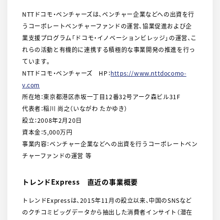
NTTドコモ・ベンチャーズは、ベンチャー企業などへの出資を行
うコーポレートベンチャーファンドの運営、協業促進および企
業支援プログラム「ドコモ・イノベーションビレッジ」の運営、こ
れらの活動と有機的に連携する積極的な事業開発の推進を行っ
ています。
NTTドコモ・ベンチャーズ HP：
https://www.nttdocomo-
v.com
所在地：東京都港区赤坂一丁目12番32号アーク森ビル31F
代表者：稲川 尚之（いながわ たかゆき）
設立：2008年2月20日
資本金：5,000万円
事業内容：ベンチャー企業などへの出資を行うコーポレートベン
チャーファンドの運営 等
トレンドExpress 直近の事業概要
トレンドExpressは、2015年11月の設立以来、中国のSNSなど
のクチコミビッグデータから抽出した消費者インサイト（潜在