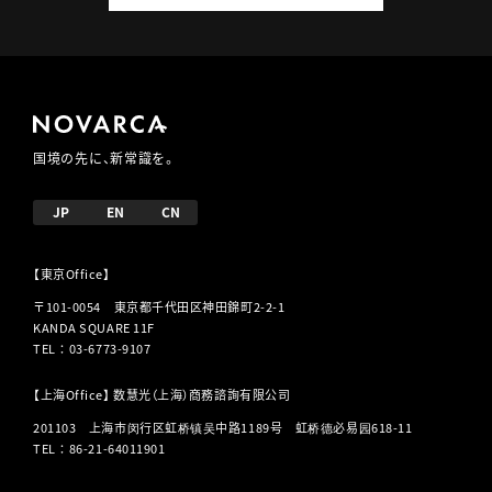
国境の先に、新常識を。
JP
EN
CN
【東京Office】
〒101-0054 東京都千代田区神田錦町2-2-1
KANDA SQUARE 11F
TEL
：
03-6773-9107
【上海Office】 数慧光（上海）商務諮詢有限公司
201103 上海市闵行区虹桥镇吴中路1189号 虹桥德必易园618-11
TEL
：
86-21-64011901