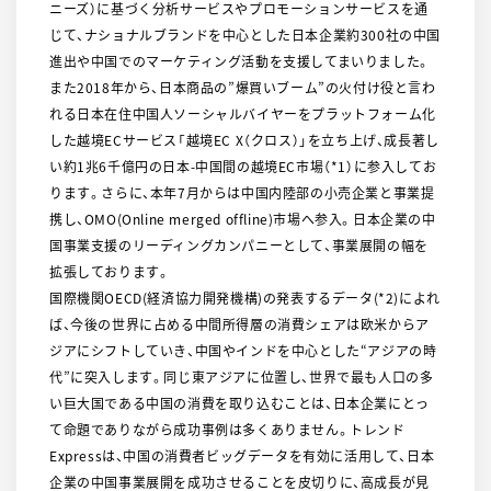
ニーズ）に基づく分析サービスやプロモーションサービスを通
じて、ナショナルブランドを中心とした日本企業約300社の中国
進出や中国でのマーケティング活動を支援してまいりました。
また2018年から、日本商品の”爆買いブーム”の火付け役と言わ
れる日本在住中国人ソーシャルバイヤーをプラットフォーム化
した越境ECサービス「越境EC X（クロス）」を立ち上げ、成長著し
い約1兆6千億円の日本-中国間の越境EC市場（*1）に参入してお
ります。さらに、本年7月からは中国内陸部の小売企業と事業提
携し、OMO(Online merged offline)市場へ参入。日本企業の中
国事業支援のリーディングカンパニーとして、事業展開の幅を
拡張しております。
国際機関OECD(経済協力開発機構)の発表するデータ(*2)によれ
ば、今後の世界に占める中間所得層の消費シェアは欧米からア
ジアにシフトしていき、中国やインドを中心とした“アジアの時
代”に突入します。同じ東アジアに位置し、世界で最も人口の多
い巨大国である中国の消費を取り込むことは、日本企業にとっ
て命題でありながら成功事例は多くありません。トレンド
Expressは、中国の消費者ビッグデータを有効に活用して、日本
企業の中国事業展開を成功させることを皮切りに、高成長が見