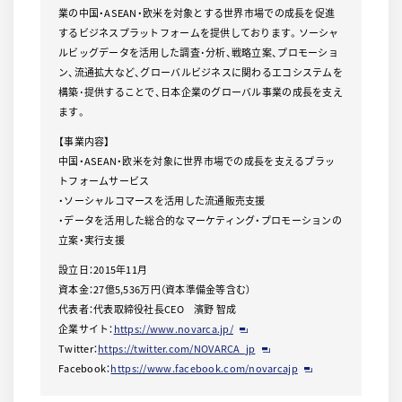
業の中国・ASEAN・欧米を対象とする世界市場での成長を促進
するビジネスプラットフォームを提供しております。ソーシャ
ルビッグデータを活用した調査･分析、戦略立案、プロモーショ
ン、流通拡大など、グローバルビジネスに関わるエコシステムを
構築･提供することで、日本企業のグローバル事業の成長を支え
ます。
【事業内容】
中国・ASEAN・欧米を対象に世界市場での成長を支えるプラッ
トフォームサービス
・ソーシャルコマースを活用した流通販売支援
・データを活用した総合的なマーケティング・プロモーションの
立案・実行支援
設立日：2015年11月
資本金：27億5,536万円（資本準備金等含む）
代表者：代表取締役社長CEO 濱野 智成
企業サイト：
https://www.novarca.jp/
Twitter：
https://twitter.com/NOVARCA_jp
Facebook：
https://www.facebook.com/novarcajp