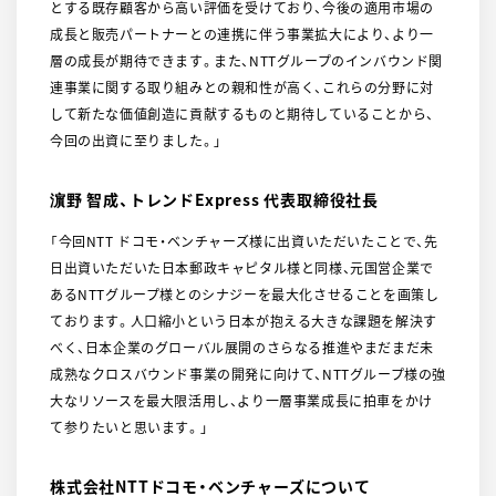
とする既存顧客から高い評価を受けており、今後の適用市場の
成長と販売パートナーとの連携に伴う事業拡大により、より一
層の成長が期待できます。また、NTTグループのインバウンド関
連事業に関する取り組みとの親和性が高く、これらの分野に対
して新たな価値創造に貢献するものと期待していることから、
今回の出資に至りました。」
濵野 智成、トレンドExpress 代表取締役社長
「今回NTT ドコモ・ベンチャーズ様に出資いただいたことで、先
日出資いただいた日本郵政キャピタル様と同様、元国営企業で
あるNTTグループ様とのシナジーを最大化させることを画策し
ております。人口縮小という日本が抱える大きな課題を解決す
べく、日本企業のグローバル展開のさらなる推進やまだまだ未
成熟なクロスバウンド事業の開発に向けて、NTTグループ様の強
大なリソースを最大限活用し、より一層事業成長に拍車をかけ
て参りたいと思います。」
株式会社NTTドコモ・ベンチャーズについて