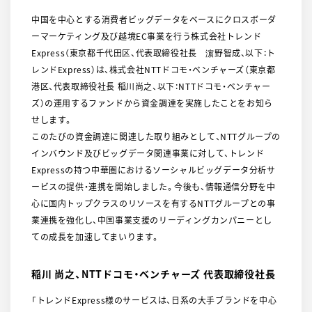
中国を中心とする消費者ビッグデータをベースにクロスボーダ
ーマーケティング及び越境EC事業を行う株式会社トレンド
Express（東京都千代田区、代表取締役社長 濵野智成、以下：ト
レンドExpress）は、株式会社NTTドコモ・ベンチャーズ（東京都
港区、代表取締役社長 稲川尚之、以下：NTTドコモ・ベンチャー
ズ）の運用するファンドから資金調達を実施したことをお知ら
せします。
このたびの資金調達に関連した取り組みとして、NTTグループの
インバウンド及びビッグデータ関連事業に対して、トレンド
Expressの持つ中華圏におけるソーシャルビッグデータ分析サ
ービスの提供・連携を開始しました。今後も、情報通信分野を中
心に国内トップクラスのリソースを有するNTTグループとの事
業連携を強化し、中国事業支援のリーディングカンパニーとし
ての成長を加速してまいります。
稲川 尚之、NTTドコモ・ベンチャーズ 代表取締役社長
「トレンドExpress様のサービスは、日系の大手ブランドを中心