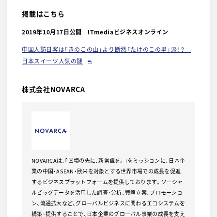
掲載はこちら
2019年10月17日公開 ITmediaビジネスオンライン
中国人訪日客は「きのこの山」より断然「たけのこの里」派！？
日本スイーツ人気の謎
株式会社NOVARCA
NOVARCAは、｢国境の先に、新常識を。｣をミッションに、日本企
業の中国・ASEAN・欧米を対象とする世界市場での成長を促進
するビジネスプラットフォームを提供しております。ソーシャ
ルビッグデータを活用した調査･分析、戦略立案、プロモーショ
ン、流通拡大など、グローバルビジネスに関わるエコシステムを
構築･提供することで、日本企業のグローバル事業の成長を支え