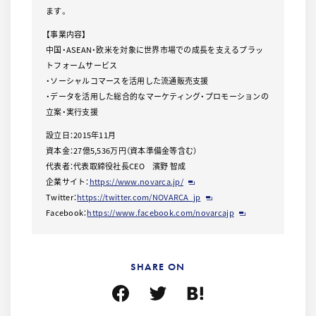
ます。
【事業内容】
中国・ASEAN・欧米を対象に世界市場での成長を支えるプラッ
トフォームサービス
・ソーシャルコマースを活用した流通販売支援
・データを活用した総合的なマーケティング・プロモーションの
立案・実行支援
設立日：2015年11月
資本金：27億5,536万円（資本準備金等含む）
代表者：代表取締役社長CEO 濱野 智成
企業サイト：
https://www.novarca.jp/
Twitter：
https://twitter.com/NOVARCA_jp
Facebook：
https://www.facebook.com/novarcajp
SHARE ON