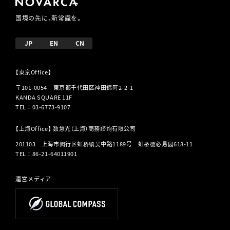
国境の先に、新常識を。
JP
EN
CN
【東京Office】
〒101-0054 東京都千代田区神田錦町2-2-1
KANDA SQUARE 11F
TEL
：
03-6773-9107
【上海Office】 数慧光（上海）商務諮詢有限公司
201103 上海市闵行区虹桥镇吴中路1189号 虹桥德必易园618-11
TEL
：
86-21-64011901
運営メディア