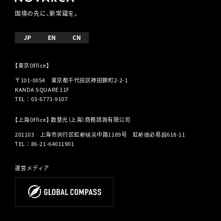
国境の先に、新常識を。
JP
EN
CN
【東京Office】
〒101-0054 東京都千代田区神田錦町2-2-1
KANDA SQUARE 11F
TEL
：
03-6773-9107
【上海Office】 数慧光（上海）商務諮詢有限公司
201103 上海市闵行区虹桥镇吴中路1189号 虹桥德必易园618-11
TEL
：
86-21-64011901
運営メディア