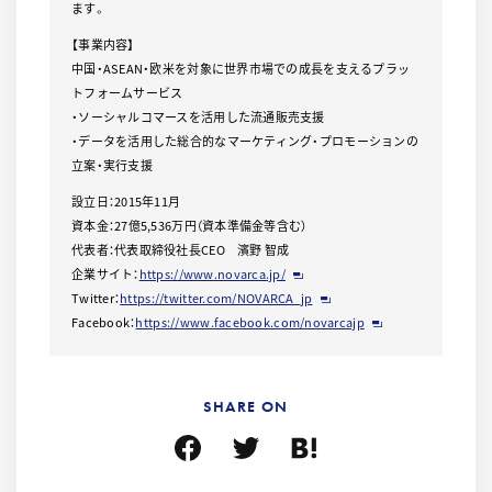
ます。
【事業内容】
中国・ASEAN・欧米を対象に世界市場での成長を支えるプラッ
トフォームサービス
・ソーシャルコマースを活用した流通販売支援
・データを活用した総合的なマーケティング・プロモーションの
立案・実行支援
設立日：2015年11月
資本金：27億5,536万円（資本準備金等含む）
代表者：代表取締役社長CEO 濱野 智成
企業サイト：
https://www.novarca.jp/
Twitter：
https://twitter.com/NOVARCA_jp
Facebook：
https://www.facebook.com/novarcajp
SHARE ON