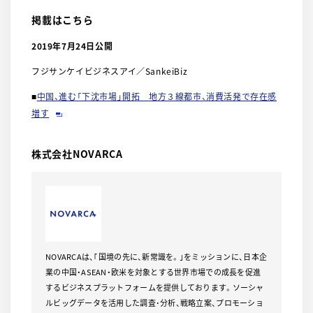
掲載はこちら
2019年7月24日公開
フジサンケイビジネスアイ／SankeiBiz
■
中国、進む「下沈市場」開拓 地方３線都市、消費活発で存在感
増す
株式会社NOVARCA
NOVARCAは、｢国境の先に、新常識を。｣をミッションに、日本企
業の中国・ASEAN・欧米を対象とする世界市場での成長を促進
するビジネスプラットフォームを提供しております。ソーシャ
ルビッグデータを活用した調査･分析、戦略立案、プロモーショ