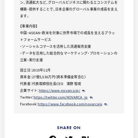
ン、流通拡大など、グローバルビジネスに関わるエコシステムを
構築･提供することで、日本企業のグローバル事業の成長を支え
ます。
【事業内容】
中国・ASEAN・欧米を対象に世界市場での成長を支えるプラッ
トフォームサービス
・ソーシャルコマースを活用した流通販売支援
・データを活用した総合的なマーケティング・プロモーションの
立案・実行支援
設立日：2015年11月
資本金：27億5,536万円（資本準備金等含む）
代表者：代表取締役社長CEO 濱野 智成
企業サイト：
https://www.novarca.jp/
Twitter：
https://twitter.com/NOVARCA_jp
Facebook：
https://www.facebook.com/novarcajp
SHARE ON