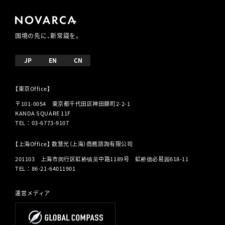
国境の先に、新常識を。
JP
EN
CN
【東京Office】
〒101-0054 東京都千代田区神田錦町2-2-1
KANDA SQUARE 11F
TEL
：
03-6773-9107
【上海Office】 数慧光（上海）商務諮詢有限公司
201103 上海市闵行区虹桥镇吴中路1189号 虹桥德必易园618-11
TEL
：
86-21-64011901
運営メディア